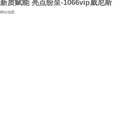
新质赋能 亮点纷呈-1066vip威尼斯
网站地图
河北圣和农业机械有限公
1066vip威尼斯-8797威尼斯老品牌
关于8797威尼斯老品牌
1066vip威尼斯的产品展
新闻