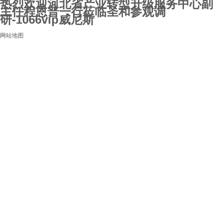
热烈欢迎河北省产业转型升级服务中心副
主任程恩普一行莅临圣和参观调
研-1066vip威尼斯
网站地图
河北圣和农业机械有限公
1066vip威尼斯-8797威尼斯老品牌
关于1066vip威尼斯
1066vip威尼斯的产品展
新闻