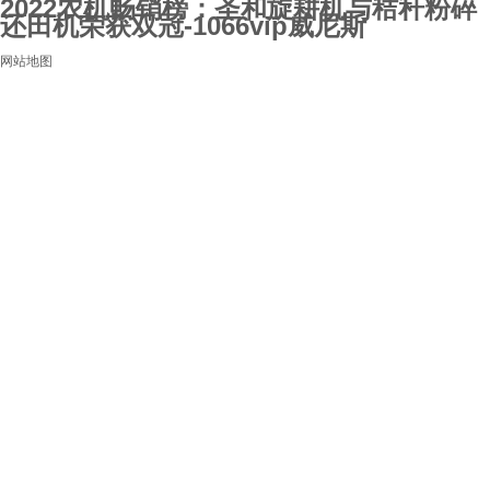
2022农机畅销榜：圣和旋耕机与秸秆粉碎
还田机荣获双冠-1066vip威尼斯
网站地图
河北圣和农业机械有限公
1066vip威尼斯-8797威尼斯老品牌
关于1066vip威尼斯
1066vip威尼斯的产品展
新闻