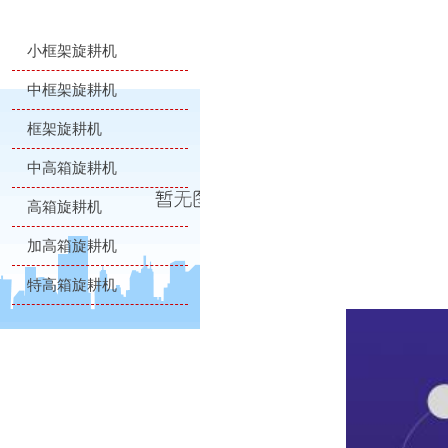
小框架旋耕机
中框架旋耕机
框架旋耕机
中高箱旋耕机
高箱旋耕机
加高箱旋耕机
特高箱旋耕机