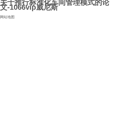
关于推行标准化车间管理模式的论
文-1066vip威尼斯
网站地图
河北圣和农业机械有限公
1066vip威尼斯-8797威尼斯老品牌
关于1066vip威尼斯
1066vip威尼斯的产品展
新闻