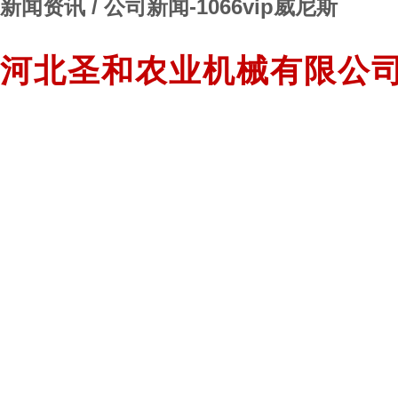
新闻资讯 / 公司新闻-1066vip威尼斯
河北圣和农业机械有限公
1066vip威尼斯-8797威尼斯老品牌
关于1066vip威尼斯
1066vip威尼斯的产品展
新闻