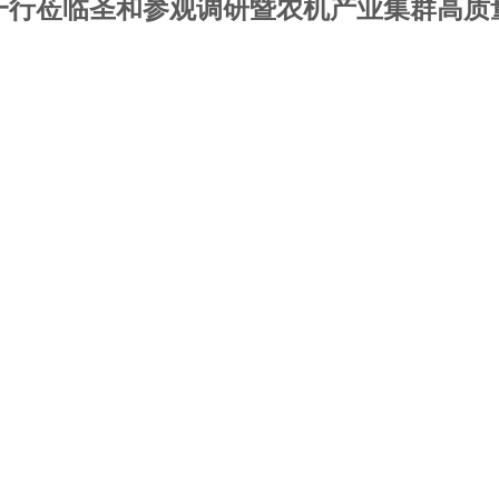
莅临圣和参观调研暨农机产业集群高质量发展
限公司
联系地址:河北省宁晋县大陆工业园开元路3号
斯的产品展示
新闻资讯
公司荣誉
普劳恩德
1066
网站备案：