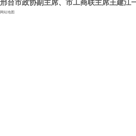
邢台市政协副主席、市工商联主席王建江一行
网站地图
河北圣和农业机械有
1066vip威尼斯-8797威尼斯老品牌
关于1066vip威尼斯
1066vip威尼