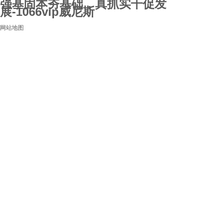
强基固本夯基础，真抓实干促发
展-1066vip威尼斯
网站地图
河北圣和农业机械有限公
1066vip威尼斯-8797威尼斯老品牌
关于1066vip威尼斯
1066vip威尼斯的产品展
新闻