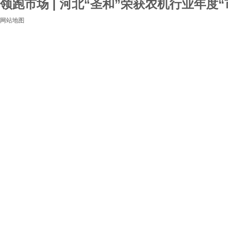
领跑市场 | 河北“圣和”荣获农机行业年度“市
网站地图
河北圣和农业机械有
1066vip威尼斯-8797威尼斯老品牌
关于1066vip威尼斯
1066vip威尼