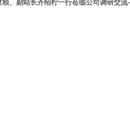
、副站长齐绍柠一行莅临公司调研交流-10
限公司
联系地址:河北省宁晋县大陆工业园开元路3号
斯的产品展示
新闻资讯
公司荣誉
普劳恩德
1066
网站备案：