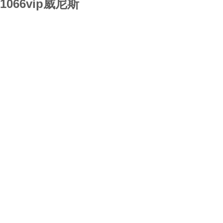
66vip威尼斯
vip威尼斯的联系方式
视频中心