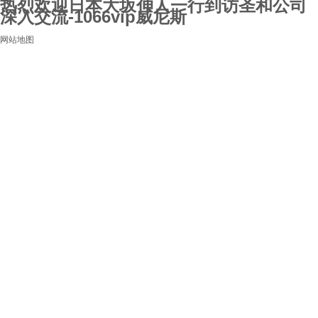
热烈欢迎日本大坂伸人一行到访圣和公司
深入交流-1066vip威尼斯
网站地图
河北圣和农业机械有限公
1066vip威尼斯-8797威尼斯老品牌
关于1066vip威尼斯
1066vip威尼斯的产品展
新闻