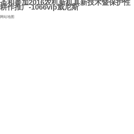
圣和参加2016农机新机具新技术暨保护性
耕作推广-1066vip威尼斯
网站地图
河北圣和农业机械有限公
1066vip威尼斯-8797威尼斯老品牌
关于1066vip威尼斯
1066vip威尼斯的产品展
新闻