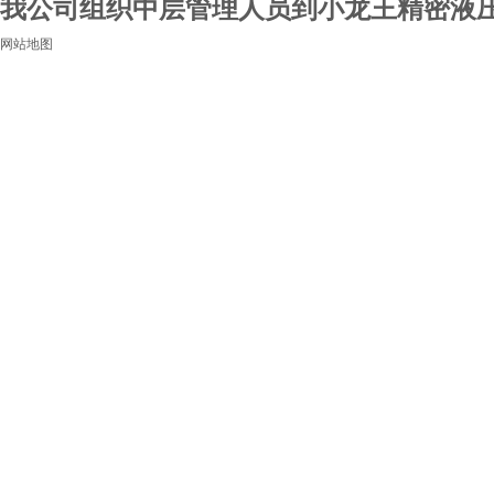
我公司组织中层管理人员到小龙王精密液压泵业
网站地图
河北圣和农业机械有
1066vip威尼斯-8797威尼斯老品牌
关于1066vip威尼斯
1066vip威尼