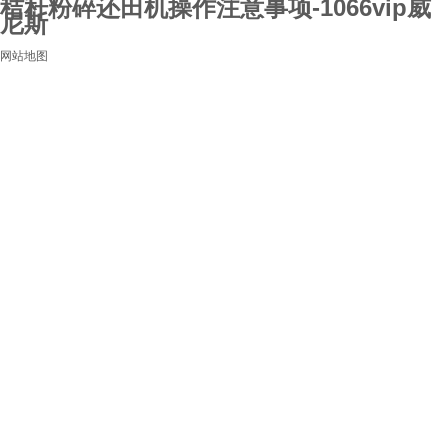
秸秆粉碎还田机操作注意事项-1066vip威
尼斯
网站地图
河北圣和农业机械有限公
1066vip威尼斯-8797威尼斯老品牌
关于1066vip威尼斯
1066vip威尼斯的产品展
新闻