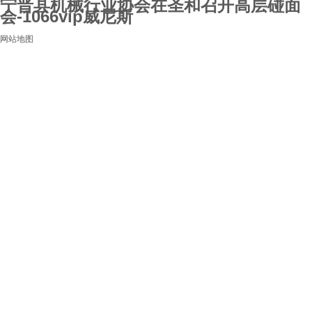
宁晋县机械行业协会在圣和召开高层碰面
会-1066vip威尼斯
网站地图
河北圣和农业机械有限公
1066vip威尼斯-8797威尼斯老品牌
关于1066vip威尼斯
1066vip威尼斯的产品展
新闻