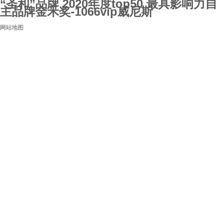
“圣和”品牌 2020年度top50 最具影响力自
主品牌金禾奖-1066vip威尼斯
网站地图
河北圣和农业机械有限公
1066vip威尼斯-8797威尼斯老品牌
关于1066vip威尼斯
1066vip威尼斯的产品展
新闻