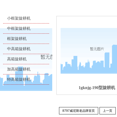
小框架旋耕机
中框架旋耕机
框架旋耕机
中高箱旋耕机
高箱旋耕机
加高箱旋耕机
特高箱旋耕机
1gknjg-190型旋耕机
8797威尼斯老品牌首页
上一页